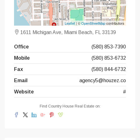
Leaflet
| ©
OpenStreetMap
contributors
1611 Michigan Ave, Miami Beach, FL 33139
Office
(580) 853-7390
Mobile
(580) 853-6732
Fax
(580) 844-6732
Email
agency5@houzez.co
Website
#
Find Country House Real Estate on: